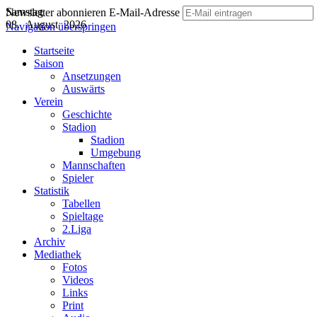
Samstag
Newsletter abonnieren
E-Mail-Adresse
08. August 2026
Navigation überspringen
Startseite
Saison
Ansetzungen
Auswärts
Verein
Geschichte
Stadion
Stadion
Umgebung
Mannschaften
Spieler
Statistik
Tabellen
Spieltage
2.Liga
Archiv
Mediathek
Fotos
Videos
Links
Print