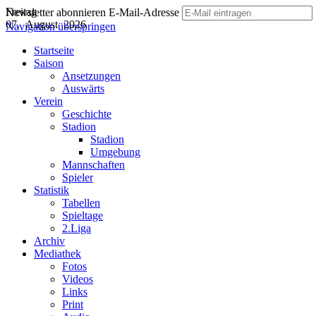
Freitag
Newsletter abonnieren
E-Mail-Adresse
07. August 2026
Navigation überspringen
Startseite
Saison
Ansetzungen
Auswärts
Verein
Geschichte
Stadion
Stadion
Umgebung
Mannschaften
Spieler
Statistik
Tabellen
Spieltage
2.Liga
Archiv
Mediathek
Fotos
Videos
Links
Print